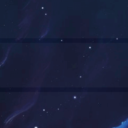
- aty官方网站
>>
aty官方网站
>
集团要闻
>
全实践，全面提升防控能力——aty官方网站 - aty官方网站 开展安
站 - aty官方网站 党委书记讲授专题党课