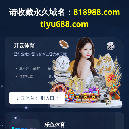
aty官方网站
集团概况
集团简介
董事长致辞
管理团队
组织架构

aty官方网站 - aty官方网站
>>
集团概况
>
组织架构
>