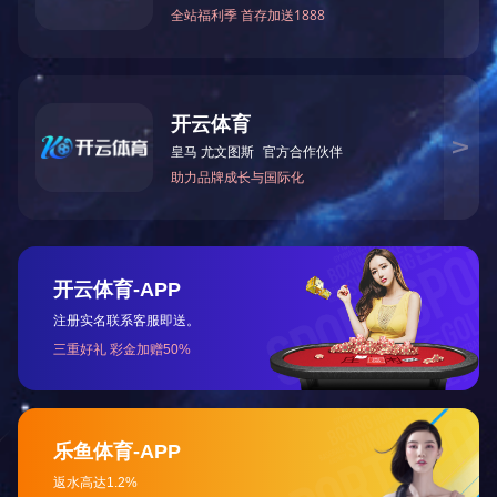
解廷龙指出，要提高质量安全管理护航企
业发展的能力。一是要强化制度建设，落实全
员安全生产责任制；二是要聚焦风险防控与合
规底线，保障安全投入；三是要革新检查督查
机制，力戒形式主义；四是要深化智慧赋能，
升级质安管理平台；五是要加强联营合作与分
包全过程穿透式管控。