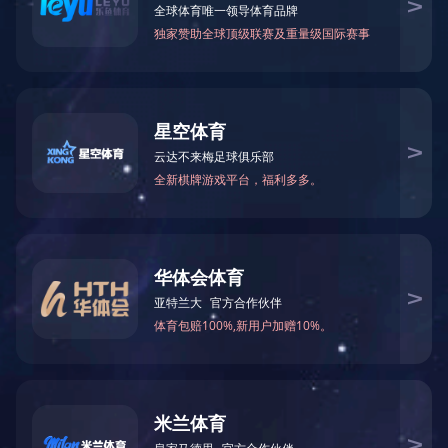
aty官方网站 - aty官方网站 举办女职工玄武
湖踏青活动
来源: 集团内部
发布时间: 2026-03-09 16:26:11
为庆祝
“三八”国际劳动妇女节，丰富女职
工文化生活，增进团队凝聚力与归属感，3月6
日下午，aty官方网站 - aty官方网站 工会组织
在宁女职工在玄武湖开展“春风十里，最美是
你”踏青活动。
活动当日，女职工们沿环湖步道结伴而
行，湖水映照着充满活力的身影，大家边走边
聊，既分享了近期工作经验，也在轻松的氛围
中讨论了生活中的兴趣爱好与闲暇安排，工作