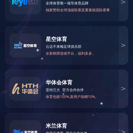
徐州塘坊二期定销房
来源: 集团内部
发布时间: 2022-06-08 11:26:06
上一篇：
徐州翠屏山保障房
下一篇：
徐州塘坊二期定销房