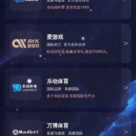
地址：中国·南京市秦淮区国际路199-2号
邮编：210008
电话：025-86632470 、025-83319540
传真：025-83310100
廉洁合规举报：025-68192508 fl@raoninery.com
纪检、信访举报：025-69977245 jw@raoninery.com
网址：raoninery.com
电邮：contact@raoninery.com
备案：Copyright © aty官方网站 - aty官方网站 - aty官方网站
开云官方端页面登录入口-开云(中国)
开云体育-开云（中国）一站式服务官方网站
开