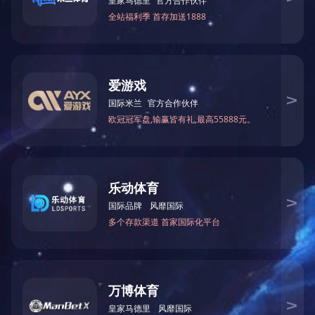
上一篇：
aty官方网站 - aty官方网站 团委组织开展志愿服务活动
下一篇：
青年骨干户外拓展活动
地址：中国·南京市秦淮区国际路199-2号
邮编：210008
电话：025-86632470 、025-83319540
传真：025-83310100
廉洁合规举报：025-68192508 fl@raoninery.com
纪检、信访举报：025-69977245 jw@raoninery.com
网址：raoninery.com
电邮：contact@raoninery.com