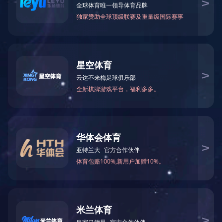
“听说，冬天更适合相聚”——aty官方网站 -
aty官方网站 组织开展2025年青年员工联谊
活动
来源: 集团内部
发布时间: 2025-12-17 10:00:49