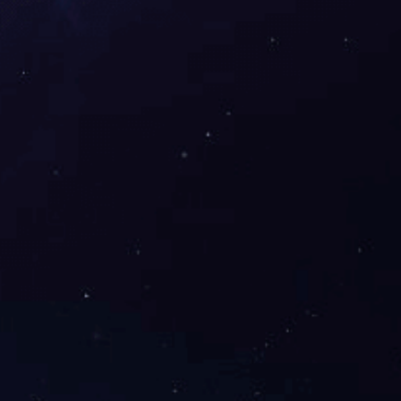
下一篇：
在宁青年团员