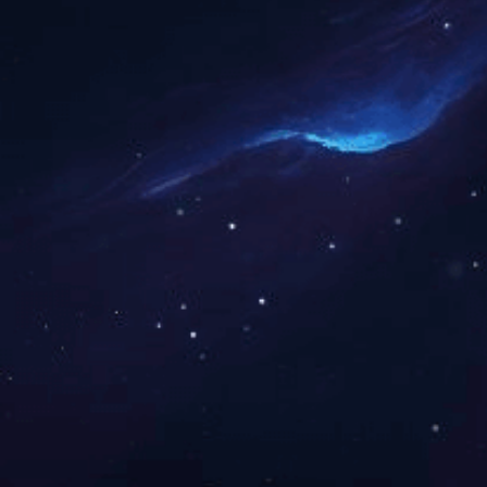
上一篇：
青年