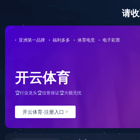
aty官方网站

集团概况
集团简介
董事长致辞
管理团队
组织架构
发展历程
集团资质
集团荣誉
战
科技创新
联系我们
科技战略
科技进步
技能培训