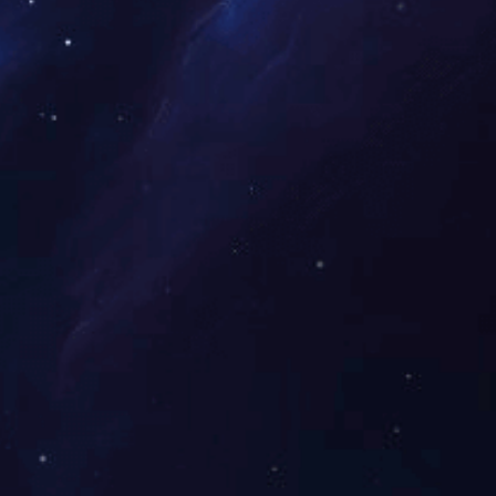
员工座谈会