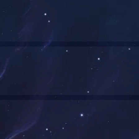
- aty官方网站
>
党的建设
>
纪检
>
aty官方网站 - aty官方网站 召
aty官方网站 - a
来源: 集团内部
发