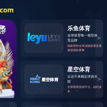
网站
人力资源
党的建设
团委活动
人才战略
人才招聘
教育培训
党建
纪检
社会责任